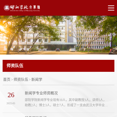
师资队伍
首页
>
师资队伍
>
新闻学
26
新闻学专业师资概况
邵阳学院新闻学专业现有10人，其中副教授3人，讲师5人，
2022-05
助教2人；博士3人，硕士7人，形成了一支由武汉大学毕业为
主的高素质教师队伍。