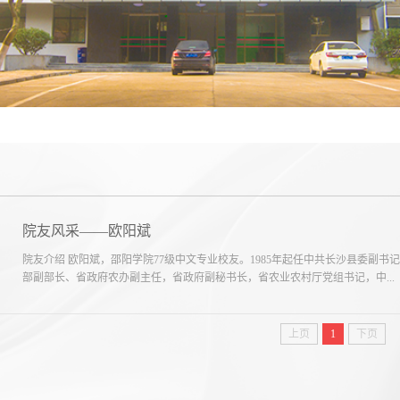
院友风采——欧阳斌
院友介绍 欧阳斌，邵阳学院77级中文专业校友。1985年起任中共长沙县委副
部副部长、省政府农办副主任，省政府副秘书长，省农业农村厅党组书记，中...
上页
1
下页