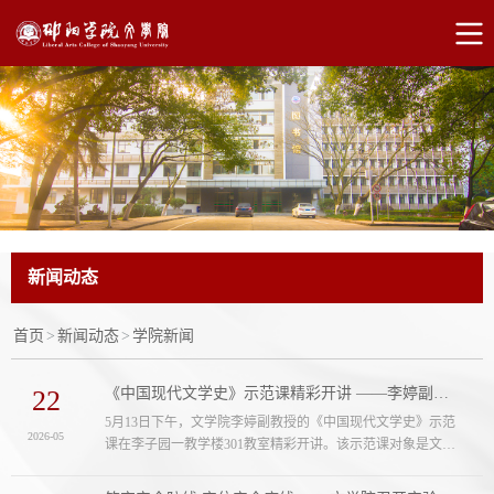
新闻动态
首页
>
新闻动态
>
学院新闻
22
《中国现代文学史》示范课精彩开讲 ——李婷副教授重构“茅盾社会分析派”小说教学...
5月13日下午，文学院李婷副教授的《中国现代文学史》示范
2026-05
课在李子园一教学楼301教室精彩开讲。该示范课对象是文学
院汉语言文学2025级2班，学校督导团常务副团长、校级督
导、文学院领导班子、文学教研室全体老师、其他教研室老