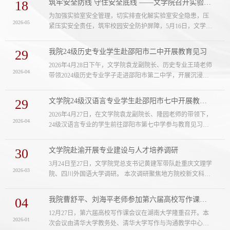
18
筑牢安全防线 守住安全底线 ——文学院召开实验室安全专题部署会
师代表以及音乐舞蹈学院、外国语学院督导共24人参与听
为加强实验室安全管理，切实排查化解实验室安全隐患，压
课、评课。该示范课主题是“茅盾与社会分析派小说”，李婷
2026-05
紧压实安全责任，筑牢校园安全防护屏障，5月16日，文学院
副教授将教材知识进行重构，通过追溯无产阶级革命文学“普
召开实验室安全工作专题部署会，全面部署学院实验室安全
罗小说”的弊端及早期左翼文人的...
整治与常态化管理工作。学院领导班子、实验室主任、相关
29
我院24级历史专业学生赴邵阳市二中开展教育见习
教师参会。会议通报了近期省内安全事故典型案例，深入剖
2026年4月28日下午，文学院袁龙副院长、历史专业王琦老师
析实验室管理中的薄弱环节与潜在风险，明确文科实验室用
2026-04
带领2024级历史专业学子走进邵阳市第二中学，开展沉浸式
电、设备使用、场地管理、消防安全等重点管控领域。学院
教育见习活动。师生一行首先现场观摩了王贵阳老师精心打
党总支书记黄建军做工作强调，指出...
磨的历史示范课，随后集体参加了李茂老师主讲的班级管理
29
文学院24级汉语言专业学生赴邵阳市七中开展教育见习
能力提升专题讲座，深入体验一线课堂教学，学习班主任育
2026年4月27日，在文学院袁龙副院长、隆园老师的带领下，
人管理的实践智慧。王贵阳老师执教《中外历史纲要
2026-04
24级汉语言专业的学生前往邵阳市第七中学参与教育见习活
（下）》第20课《社会主义国家的发展与变化》，以戈尔巴
动。汉语言专业的同学先后观摩了刘雪华老师的语文示范课
乔夫的生平为主线，串联苏联不同时期领导...
以及张昊老师、袁龙副院长、邓明子老师的专题讲座。刘雪
30
文学院赴渝开展专业建设与人才培养调研
华老师讲授《骆驼祥子整本书阅读》示范课。课程以海报设
3月24日至27日，文学院党总支书记黄建军带队赴重庆文理学
计为切入点，带领学生通过主角、配角和标语三个环节，来
2026-03
院、四川外国语大学调研。 本次调研聚焦地方院校新文科建
探讨小说的人物、情节及环境。这堂课以学生为主体，以任
设和专业人才培养体系改革。文学院调研组与重庆文理学
务为驱动，为学生们打开了《骆驼祥...
院、四川外国语大学相关院系领导、教师围绕专业建设、...
04
我院曹舒平、刘海平老师参加第六届高校写作课会议
12月27日，第六届高校写作课会议在湖南大学隆重召开。本
2026-01
次会议由清华大学教务处、清华大学写作与沟通教学中心、