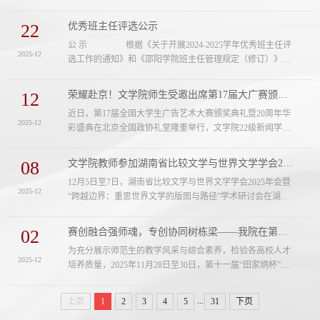
湖南大学教务处及湖南大学写作与表达教学中心联合主办，
中文通识写作课程虚拟教研室（筹）、学堂在线与高等教育
22
优秀班主任评选公示
出版社文科事业部共同协办。...
公 示 根据《关于开展2024-2025学年优秀班主任评
2025-12
选工作的通知》和《邵阳学院班主任管理规定（修订）》
（邵院政字【2024】26号）要求，经教师本人申请，学生评
议，学院考核及学院党政联席会议审议，...
12
荣耀赴京！文学院师生受邀出席第17届大广赛颁奖典礼
近日，第17届全国大学生广告艺术大赛颁奖典礼暨20周年华
2025-12
彩盛典在北京全国政协礼堂隆重举行，文学院22级新闻学专
业学生唐京菁、指导教师谢斓烨作为全国一等奖获奖者受邀
出席，与来自全国百余所高校的师生代表、行业精英及典礼
08
文学院教师参加湖南省比较文学与世界文学学会2025年会
嘉宾共赴这场创意盛会。...
12月5日至7日，湖南省比较文学与世界文学学会2025年会暨
2025-12
“跨越边界：重思世界文学的版图与路径”学术研讨会在湖南
省永州市召开。会议由湖南省比较文学与世界文学学会主
办，湖南科技学院文法学院、永州市文艺评论家协会承
02
赛创融合强师魂，专创协同树栋梁——我院在第十一届“田家炳杯”全国师范生教学技...
办。...
为充分展示师范生的教学风采与综合素养，检验各高校人才
2025-12
培养质量，2025年11月28日至30日，第十一届“田家炳杯”全
国师范生教学技能竞赛决赛在浙江师范大学圆满举行。在激
烈角逐中，我院历史专业学生吴宸玥、汉语言文学专业学生
...
上页
1
2
3
4
5
31
下页
关俐婧凭借扎实功底与出色发挥，...